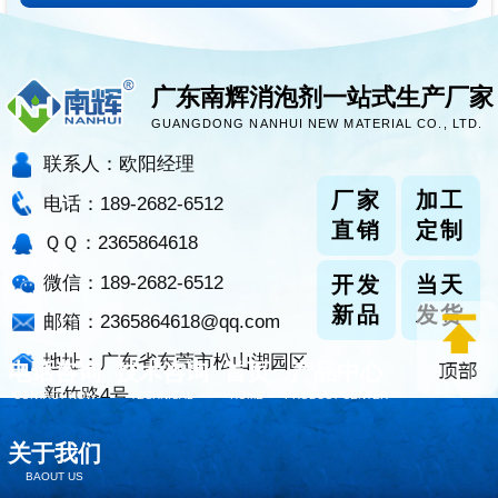
广东南辉消泡剂一站式生产厂家
GUANGDONG NANHUI NEW MATERIAL CO., LTD.
联系人：欧阳经理
厂家
加工
电话：189-2682-6512
直销
定制
ＱＱ：2365864618
微信：189-2682-6512
开发
当天
新品
发货
邮箱：2365864618@qq.com
地址：广东省东莞市松山湖园区
电话咨询
技术咨询
首页
产品中心
新竹路4号
CONTACT NOW
TECHNICAL
HOME
PRODUCT CENTER
关于我们
BAOUT US