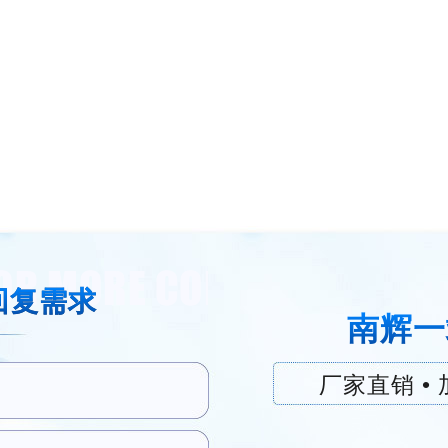
回复需求
南辉一
厂家直销 • 