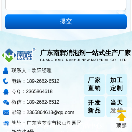
广东南辉消泡剂一站式生产厂家
GUANGDONG NANHUI NEW MATERIAL CO., LTD.
联系人：欧阳经理
厂家
加工
电话：189-2682-6512
直销
定制
ＱＱ：2365864618
微信：189-2682-6512
开发
当天
新品
发货
邮箱：2365864618@qq.com
地址：广东省东莞市松山湖园区
电话咨询
技术咨询
首页
产品中心
新竹路4号
CONTACT NOW
TECHNICAL
HOME
PRODUCT CENTER