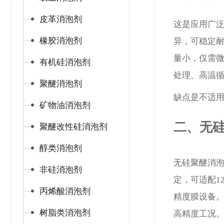
皮革消泡剂
这是应用广
橡胶消泡剂
异，可稳定耐
量小，仅需
有机硅消泡剂
处理、高温
聚醚消泡剂
缺点是不适
矿物油消泡剂
二、无
聚醚改性硅消泡剂
醇类消泡剂
无硅聚醚消
非硅消泡剂
定，可适配1
丙烯酸消泡剂
精度膜设备
树脂类消泡剂
高精度工况