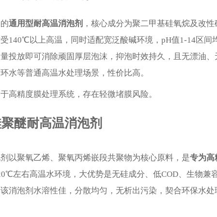
泛的
通用型耐高温消泡剂
，核心成分为聚二甲基硅氧烷及改性
受140℃以上高温，同时适配宽泛酸碱环境，pH值1-14
微量投放即可消除顽固厚层泡沫，抑泡时效持久，且无漂油、
循环水等普通高温水处理场景，性价比高。
用于高精度膜处理系统，存在轻微堵膜风险。
硅聚醚耐高温消泡剂
泡剂以聚氧乙烯、聚氧丙烯嵌段共聚物为核心原料，是
专为高
20℃左右高温水环境，大优势是无硅成分、低COD、生物兼
。该消泡剂水溶性佳，分散均匀，无析出污染，契合环保水处
。