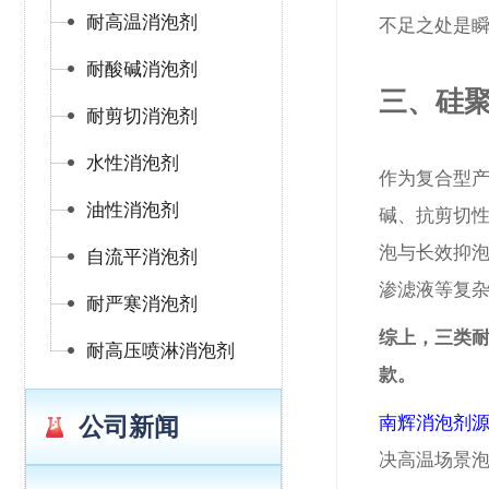
耐高温消泡剂
不足
之处
是
耐酸碱消泡剂
三、硅
耐剪切消泡剂
水性消泡剂
作为复合型
油性消泡剂
碱、抗剪切性
泡与长效抑
自流平消泡剂
渗滤液等复
耐严寒消泡剂
综上，三类
耐高压喷淋消泡剂
款。
南辉消泡剂
公司新闻
决高温场景