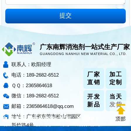
广东南辉消泡剂一站式生产厂家
GUANGDONG NANHUI NEW MATERIAL CO., LTD.
联系人：欧阳经理
厂家
加工
电话：189-2682-6512
直销
定制
ＱＱ：2365864618
微信：189-2682-6512
开发
当天
新品
发货
邮箱：2365864618@qq.com
地址：广东省东莞市松山湖园区
电话咨询
技术咨询
首页
产品中心
新竹路4号
CONTACT NOW
TECHNICAL
HOME
PRODUCT CENTER