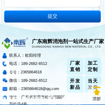
广东南辉消泡剂一站式生产厂家
GUANGDONG NANHUI NEW MATERIAL CO., LTD.
联系人：欧阳经理
厂家
加工
电话：189-2682-6512
直销
定制
ＱＱ：2365864618
微信：189-2682-6512
开发
当天
新品
发货
邮箱：2365864618@qq.com
地址：广东省东莞市松山湖园区
电话咨询
技术咨询
首页
产品中心
新竹路4号
CONTACT NOW
TECHNICAL
HOME
PRODUCT CENTER