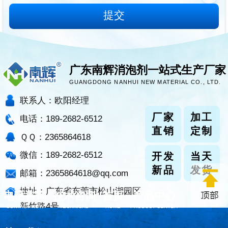
广东南辉消泡剂一站式生产厂家
GUANGDONG NANHUI NEW MATERIAL CO., LTD.
联系人：欧阳经理
厂家
加工
电话：189-2682-6512
直销
定制
ＱＱ：2365864618
微信：189-2682-6512
开发
当天
新品
发货
邮箱：2365864618@qq.com
地址：广东省东莞市松山湖园区
电话咨询
技术咨询
首页
产品中心
新竹路4号
CONTACT NOW
TECHNICAL
HOME
PRODUCT CENTER