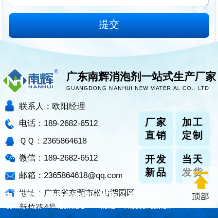
广东南辉消泡剂一站式生产厂家
GUANGDONG NANHUI NEW MATERIAL CO., LTD.
联系人：欧阳经理
厂家
加工
电话：189-2682-6512
直销
定制
ＱＱ：2365864618
微信：189-2682-6512
开发
当天
新品
发货
邮箱：2365864618@qq.com
地址：广东省东莞市松山湖园区
电话咨询
技术咨询
首页
产品中心
新竹路4号
CONTACT NOW
TECHNICAL
HOME
PRODUCT CENTER