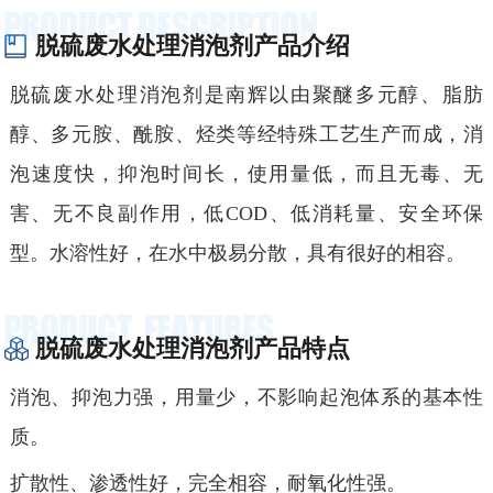
脱硫废水处理消泡剂产品介绍
脱硫废水处理消泡剂
是
南辉
以由聚醚多元醇、脂肪
醇、多元胺、酰胺、烃类等经特殊工艺生产而成，
消
泡
速度
快，抑泡
时间
长，
使
用量低，而且无毒、
无
害、
无不良副作用
，
低
COD、低消耗量、
安全
环保
型。
水溶性好，
在水中极易分散，
具有很好的
相容。
脱硫废水处理消泡剂产品特点
消泡、抑泡力强，用量少，不影响起泡体系的基本性
质。
扩散性、渗透性好，完全相容，耐氧化性强。