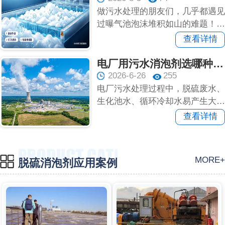
做污水处理的朋友们，几乎都遇见
过曝气池泡沫堆积如山的难题！泡
沫漫池外溢、现场脏乱、出水指
查看详情
标...
电厂用污水消泡剂选哪种？看完这篇轻松选型
2026-6-26
255
电厂污水处理过程中，脱硫废水、
生化池水、循环冷却水易产生大量
泡沫，可能导致液位虚高、水质
查看详情
超...
MORE+
脱硫消泡剂应用案例