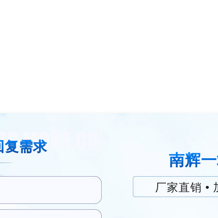
回复需求
南辉一
厂家直销 • 