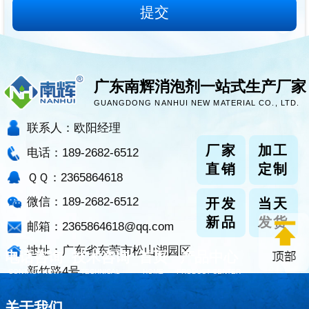
广东南辉消泡剂一站式生产厂家
GUANGDONG NANHUI NEW MATERIAL CO., LTD.
联系人：欧阳经理
厂家
加工
电话：189-2682-6512
直销
定制
ＱＱ：2365864618
微信：189-2682-6512
开发
当天
新品
发货
邮箱：2365864618@qq.com
地址：广东省东莞市松山湖园区
电话咨询
技术咨询
首页
产品中心
新竹路4号
CONTACT NOW
TECHNICAL
HOME
PRODUCT CENTER
关于我们