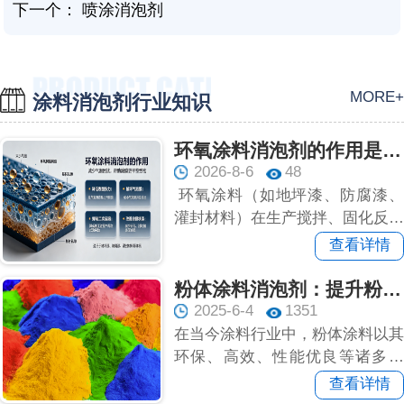
下一个：
喷涂消泡剂
MORE+
涂料消泡剂行业知识
环氧涂料消泡剂的作用是什么？
2026-8-6
48
环氧涂料（如地坪漆、防腐漆、
灌封材料）在生产搅拌、固化反应
或涂布于多孔基材时，...
查看详情
粉体涂料消泡剂：提升粉体涂料性能的关键助剂
2025-6-4
1351
在当今涂料行业中，粉体涂料以其
环保、高效、性能优良等诸多优
势，逐渐成为工业和民用领域的热
查看详情
门...