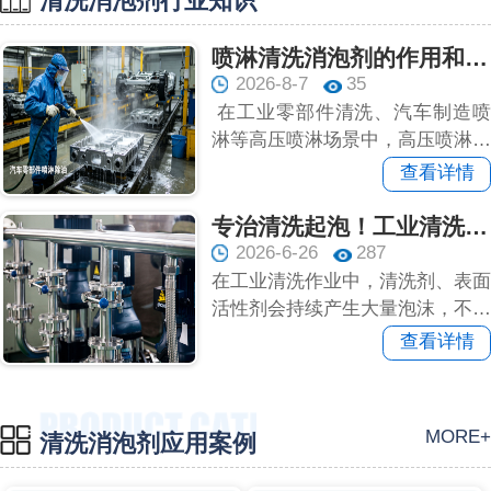
清洗消泡剂行业知识
喷淋清洗消泡剂的作用和应用优势
2026-8-7
35
在工业零部件清洗、汽车制造喷
淋等高压喷淋场景中，高压喷淋水
流的剧烈冲击卷入空气...
查看详情
专治清洗起泡！工业清洗消泡剂详细科普
2026-6-26
287
在工业清洗作业中，清洗剂、表面
活性剂会持续产生大量泡沫，不仅
遮挡工件、影响清洗视野，还会
查看详情
降...
MORE+
清洗消泡剂应用案例