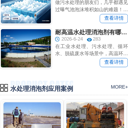
做污水处理的朋友们，几乎都遇见
过曝气池泡沫堆积如山的难题！泡
沫漫池外溢、现场脏乱、出水指
查看详情
标...
耐高温水处理消泡剂有哪些？介绍三大类型及适用场...
2026-6-24
283
在工业水处理、污水处理、循环
水、脱硫废水等场景中，高温环境
易催生大量泡沫，影响水处理过
查看详情
滤、...
MORE+
水处理消泡剂应用案例