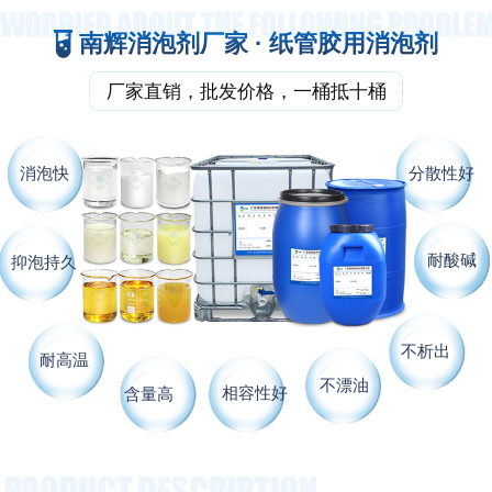
南辉消泡剂厂家 · 纸管胶用消泡剂
厂家直销，批发价格，一桶抵十桶
消泡快
分散性好
耐酸碱
抑泡持久
不析出
耐高温
不漂油
相容性好
含量高