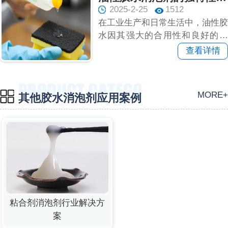
2025-2-25
1512
在工业生产和日常生活中，油性胶
水因其强大的合用性和良好的粘
性，被广泛应用于鞋底、皮革、布
查看详情
料...
MORE+
其他胶水消泡剂应用案例
粘合剂消泡剂行业解决方
案