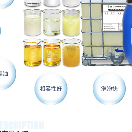
漂油
相容性好
消泡快