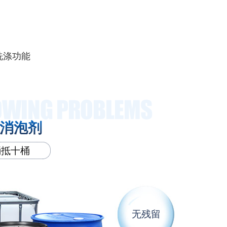
洗涤功能
毯消泡剂
桶抵十桶
无残留