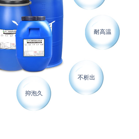
耐高温
不析出
抑泡久